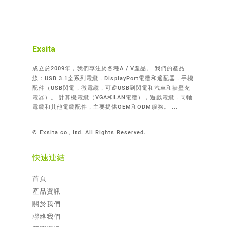
Exsita
成立於2009年，我們專注於各種A / V產品。 我們的產品
線：USB 3.1全系列電纜，DisplayPort電纜和適配器，手機
配件（USB閃電，微電纜，可逆USB到閃電和汽車和牆壁充
電器）。 計算機電纜（VGA和LAN電纜），遊戲電纜，同軸
電纜和其他電纜配件，主要提供OEM和ODM服務。 ...
© Exsita co., ltd. All Rights Reserved.
快速連結
首頁
產品資訊
關於我們
聯絡我們