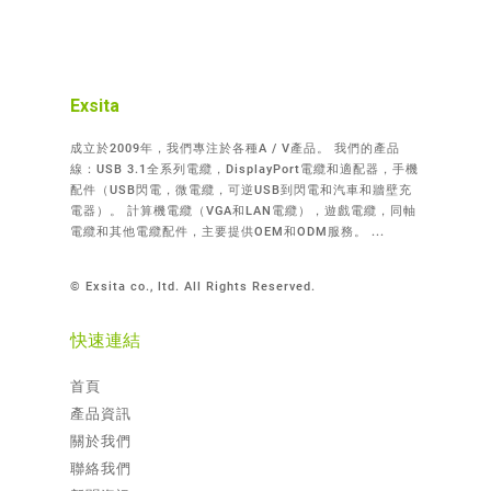
Exsita
成立於2009年，我們專注於各種A / V產品。 我們的產品
線：USB 3.1全系列電纜，DisplayPort電纜和適配器，手機
配件（USB閃電，微電纜，可逆USB到閃電和汽車和牆壁充
電器）。 計算機電纜（VGA和LAN電纜），遊戲電纜，同軸
電纜和其他電纜配件，主要提供OEM和ODM服務。 ...
© Exsita co., ltd. All Rights Reserved.
快速連結
首頁
產品資訊
關於我們
聯絡我們