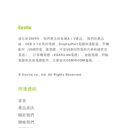
Exsita
成立於2009年，我們專注於各種A / V產品。 我們的產品
線：USB 3.1全系列電纜，DisplayPort電纜和適配器，手機
配件（USB閃電，微電纜，可逆USB到閃電和汽車和牆壁充
電器）。 計算機電纜（VGA和LAN電纜），遊戲電纜，同軸
電纜和其他電纜配件，主要提供OEM和ODM服務。 ...
© Exsita co., ltd. All Rights Reserved.
快速連結
首頁
產品資訊
關於我們
聯絡我們