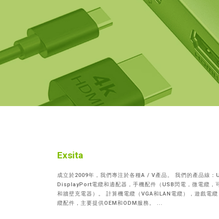
Exsita
成立於2009年，我們專注於各種A / V產品。 我們的產品線：U
DisplayPort電纜和適配器，手機配件（USB閃電，微電纜
和牆壁充電器）。 計算機電纜（VGA和LAN電纜），遊戲電
纜配件，主要提供OEM和ODM服務。 ...