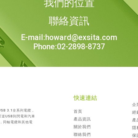
我們的位置
聯絡資訊
E-mail:howard@exsita.com
Phone:02-2898-8737
快速連結
企
SB 3.1全系列電纜，
首頁
經
，可逆USB到閃電和汽車
產品資訊
產
纜，同軸電纜和其他電
關於我們
隱
聯絡我們
保