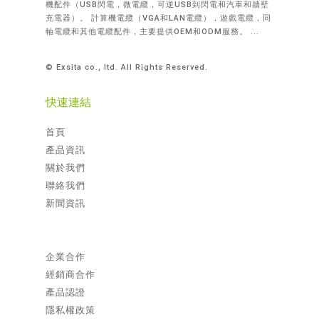
機配件（USB閃電，微電纜，可逆USB到閃電和汽車和牆壁
充電器）。 計算機電纜（VGA和LAN電纜），遊戲電纜，同
軸電纜和其他電纜配件，主要提供OEM和ODM服務。 ...
© Exsita co., ltd. All Rights Reserved.
快速連結
首頁
產品資訊
關於我們
聯絡我們
新聞資訊
企業合作
經銷商合作
產品認證
隱私權政策